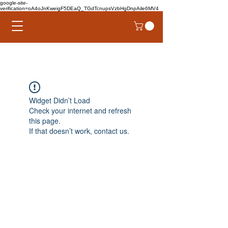
google-site-
verification=oA4oJnKweigF5DEaQ_TGdTcnupsVzbHgDnpAile6MV4
Widget Didn’t Load
Check your internet and refresh
this page.
If that doesn’t work, contact us.