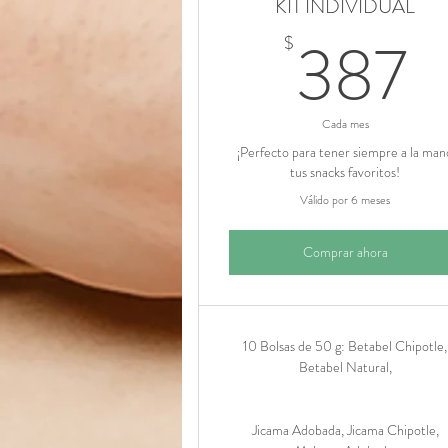
KIT INDIVIDUAL
3
387
$
Cada mes
¡Perfecto para tener siempre a la man
tus snacks favoritos!
Válido por 6 meses
Comprar ahora
10 Bolsas de 50 g: Betabel Chipotle,
Betabel Natural,
Jicama Adobada, Jicama Chipotle,