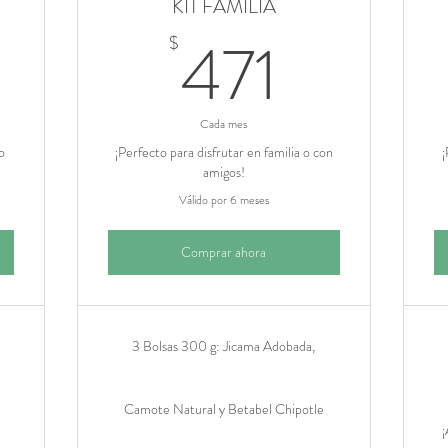
KIT FAMILIA
87$
471$
471
$
Cada mes
o
¡Perfecto para disfrutar en familia o con
¡
amigos!
Válido por 6 meses
Comprar ahora
3 Bolsas 300 g: Jicama Adobada,
Camote Natural y Betabel Chipotle
¡