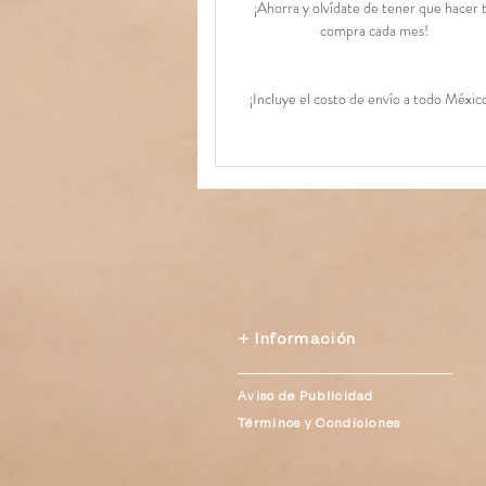
¡Ahorra y olvídate de tener que hacer 
compra cada mes!
¡Incluye el costo de envío a todo Méxic
+ Información
Aviso de Publicidad
Términos y Condiciones