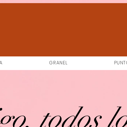
A
GRANEL
PUNT
go, todos lo