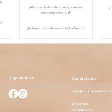
tu
¡Ahorra y olvídate de tener que realizar
¡I
una compra mensual!
o!*
¡Incluye el costo de envío a todo México!*
Síguenos en
Contáctanos
hello@localsnacksmx.c
WhatsApp:
56 1436 5203