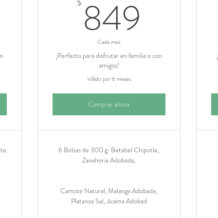
71$
849$
849
$
Cada mes
on
¡Perfecto para disfrutar en familia o con
amigos!
Válido por 6 meses
Comprar ahora
ote
6 Bolsas de 300 g: Betabel Chipotle,
Zanahoria Adobada,
Camote Natural, Malanga Adobada,
Platanos Sal, Jicama Adobad