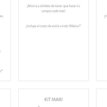
¡Ahorra y olvídate de tener que hacer tu
compra cada mes!
as,
¡I
¡Incluye el costo de envío a todo México!*
a
o!*
KIT MAXI