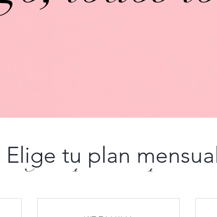
Elige tu plan mensua
Elige tu plan de precio