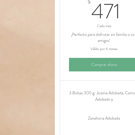
4
471
$
Cada mes
¡Perfecto para disfrutar en familia o c
amigos!
Válido por 6 meses
Comprar ahora
3 Bolsas 300 g: Jicama Adobada, Cam
Adobado y
Zanahoria Adobada