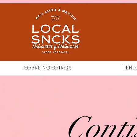
google-site-verification=oA4oJnKweigF5DEaQ_TGdTcnupsVzbHgDnpAile6MV4
SOBRE NOSOTROS
TIEND
Conti