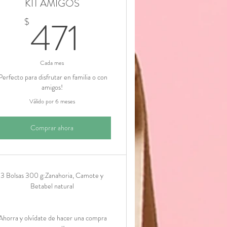
KIT AMIGOS
471$
471
$
Cada mes
Perfecto para disfrutar en familia o con
amigos!
Válido por 6 meses
Comprar ahora
3 Bolsas 300 g:Zanahoria, Camote y
Betabel natural
Ahorra y olvídate de hacer una compra