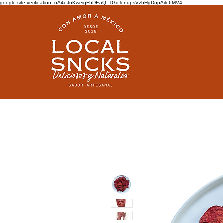
google-site-verification=oA4oJnKweigF5DEaQ_TGdTcnupsVzbHgDnpAile6MV4