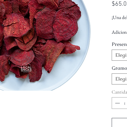
$65.
¡Una del
Adiciona
Presen
- Promue
- Previe
Elegi
- Ayuda 
Gramo
Elegi
Cantid