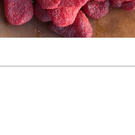
Vista rápida
Síguenos en
Contáctanos
hello@localsnacksmx.c
WhatsApp:
56 1436 5203