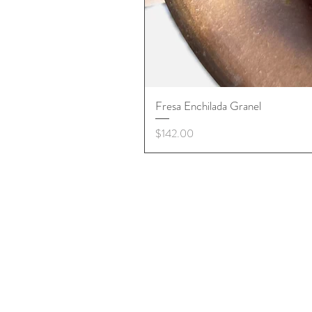
Fresa Enchilada Granel
Precio
$142.00
+ Información
Aviso de Publicidad
Términos y Condiciones