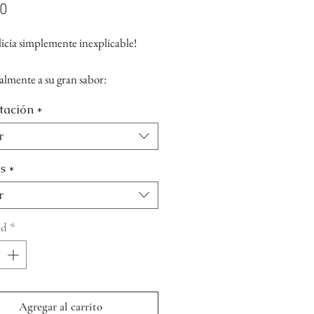
Precio
00
icia simplemente inexplicable!
lmente a su gran sabor:
tación
*
ve la desintoxicación del hígado.
ne la anemia
r
a bajar la presión arterial
s
*
r
ad
*
Agregar al carrito