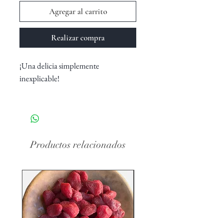
Agregar al carrito
Realizar compra
¡Una delicia simplemente
inexplicable!
Adicionalmente a su gran sabor:
- Promueve la desintoxicación del
hígado.
Productos relacionados
- Previene la anemia
- Ayuda a bajar la presión arterial