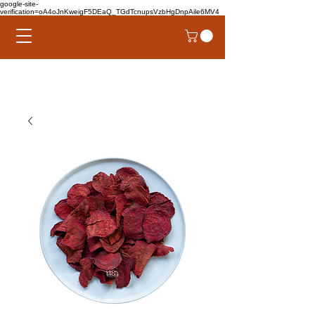
google-site-
verification=oA4oJnKweigF5DEaQ_TGdTcnupsVzbHgDnpAile6MV4