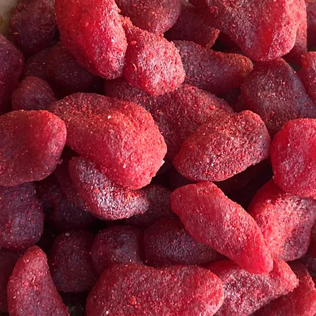
Promu
betac
conti
libre
degen
Ayuda
abun
Estim
Comb