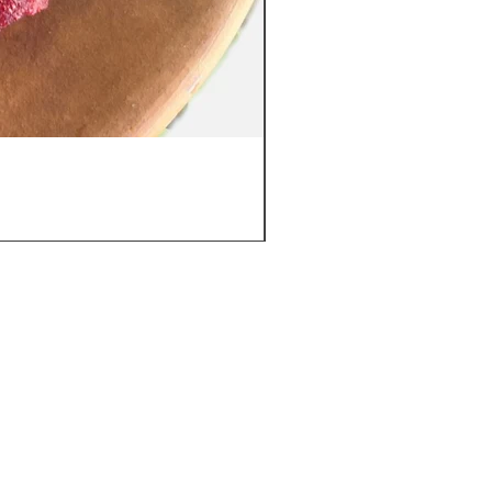
Fresa Enchilada
Precio
$89.00
om