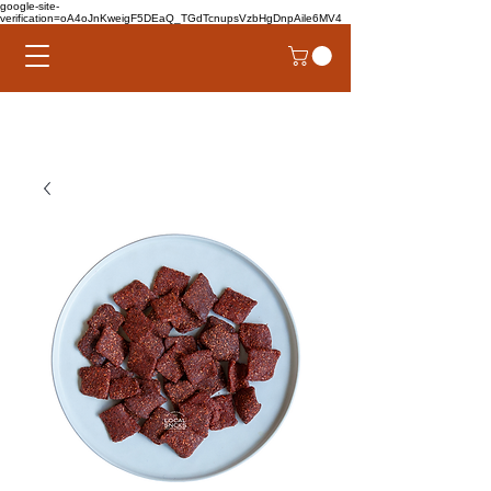
google-site-
verification=oA4oJnKweigF5DEaQ_TGdTcnupsVzbHgDnpAile6MV4