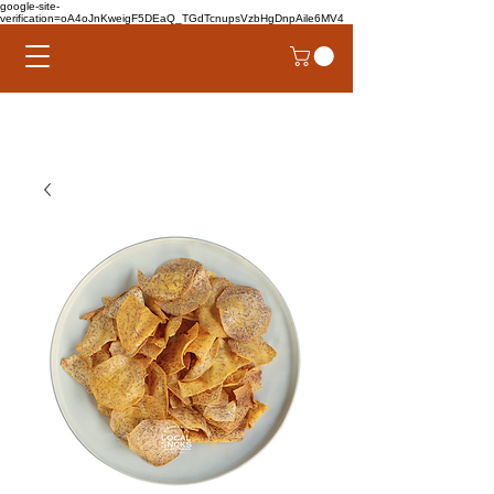
google-site-
verification=oA4oJnKweigF5DEaQ_TGdTcnupsVzbHgDnpAile6MV4