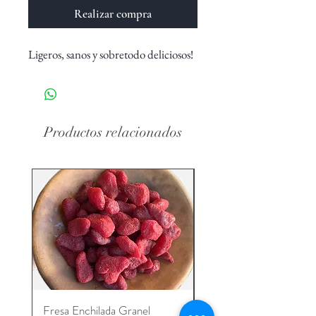
Realizar compra
Ligeros, sanos y sobretodo deliciosos!
Productos relacionados
Fresa Enchilada Granel
Fresa Enchilada