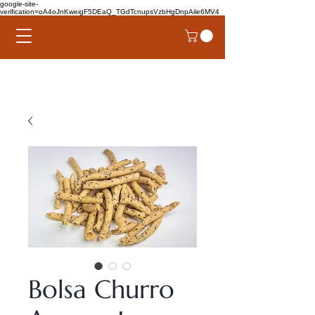
google-site-
verification=oA4oJnKweigF5DEaQ_TGdTcnupsVzbHgDnpAile6MV4
Bolsa Churro