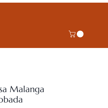
lsa Malanga
obada