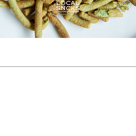
Vista rápida
Síguenos en
Contáctanos
hello@localsnacksmx.c
WhatsApp:
56 1436 5203