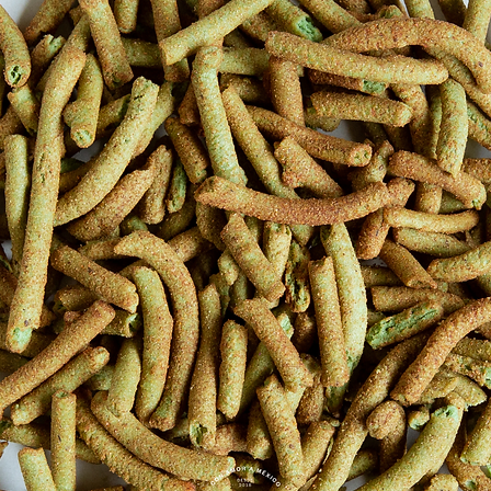
Promu
betac
conti
libre
degen
Ayuda
abun
Estim
Comb