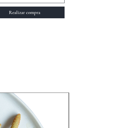
ma inmune y combaten la acción de
adicales libres en el organismo.
Realizar compra
s, la criptoxantina, está
ctamente relacionada con una
 probabilidad de desarrollar
r de pulmón y cáncer oral.
 a prevenir y controlar la diabetes
o a l
a fibra dietética. La
nga
puede convertirse en un
nto estratégico para aquellos que
iten controlar o prevenir los picos
úcar en sangre porque tienen pre-
tes o diabetes.
ece la salud del corazón por su
enido
significativo de potasio,
 que también ayuda a aliviar el
s y la presión en los vasos sanguíneos
arterias.