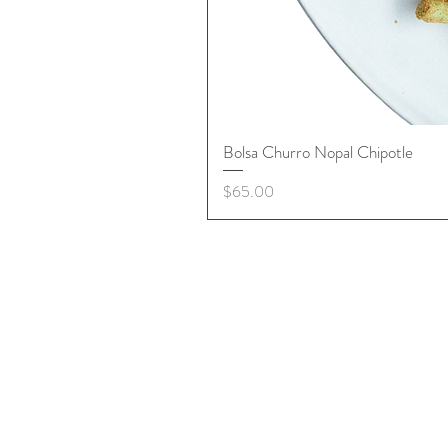
Bolsa Churro Nopal Chipotle
Precio
$65.00
+ Información
Aviso de Publicidad
Términos y Condiciones