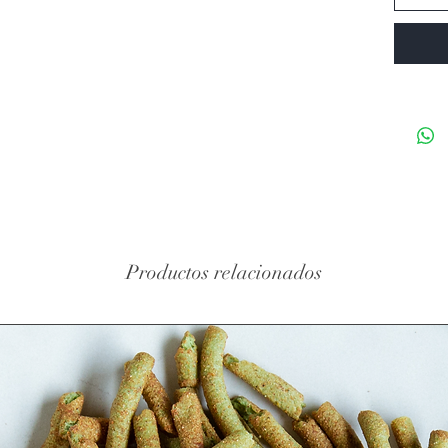
siste
los r
Ademá
dire
menor
cánce
Ayuda
debid
Mala
alime
neces
Productos relacionados
de az
diabe
Favor
cont
mismo
estré
y las 