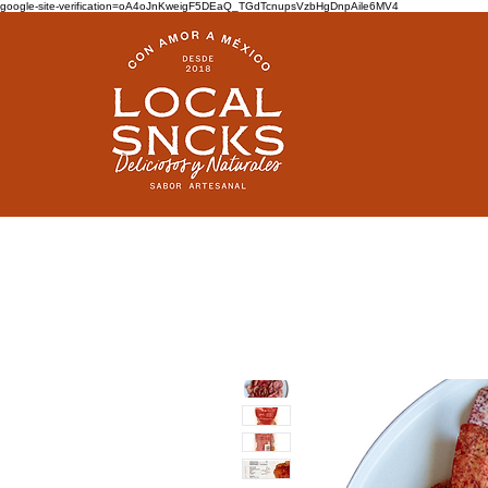
google-site-verification=oA4oJnKweigF5DEaQ_TGdTcnupsVzbHgDnpAile6MV4