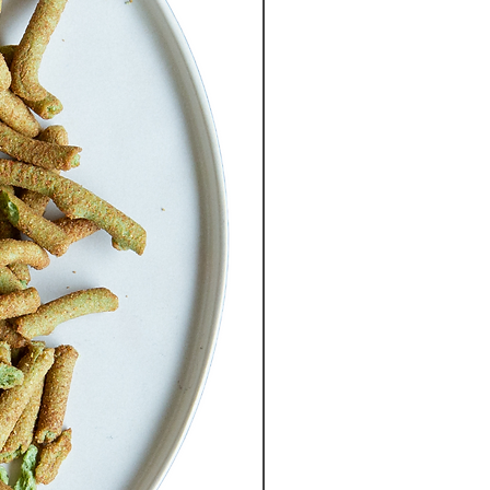
eve la salud ocular por e
l
aroteno y la criptoxantina que
ene; ambos evitan que los radicales
s dañen las células oculares y causen
eración macular o cataratas.
 a proteger la piel por su
dante
vitamina E y la vitamina A.
ula el sistema inmune.
ate la anemia.