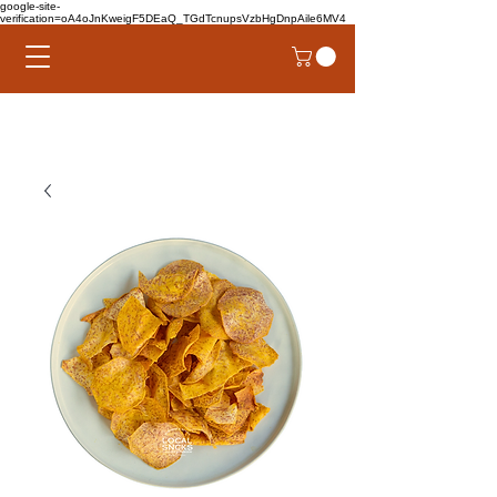
google-site-
verification=oA4oJnKweigF5DEaQ_TGdTcnupsVzbHgDnpAile6MV4