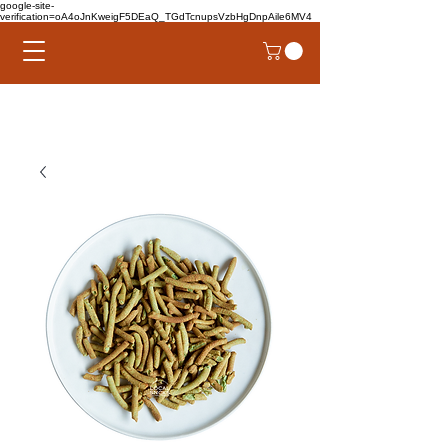
google-site-
verification=oA4oJnKweigF5DEaQ_TGdTcnupsVzbHgDnpAile6MV4