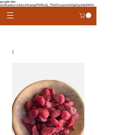
google-site-
verification=oA4oJnKweigF5DEaQ_TGdTcnupsVzbHgDnpAile6MV4